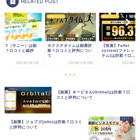
RELATED POST
レビュー
副業レビュー
副業レビュー
UNNY（サニー）は副
ネクステタイムは副業詐
【投資】Fallet
詐欺？口コミと総評
欺？口コミと評判につい
system(ファレッ
て
テム)は詐欺？口...
2021年7月11日
2021年12月19日
2021年11
【副業】オービタル(Orbital)は詐欺？口
コミと評判について
【副業】ジョブズ(jobs)は詐欺？口コミ
と評判について