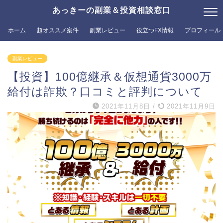
あっきーの副業＆投資相談窓口
ホーム
超オススメ案件
副業レビュー
役立つFX情報
プロフィール
副業レビュー
【投資】100億継承＆仮想通貨3000万
給付は詐欺？口コミと評判について
2021年11月8日
/
2021年11月9日