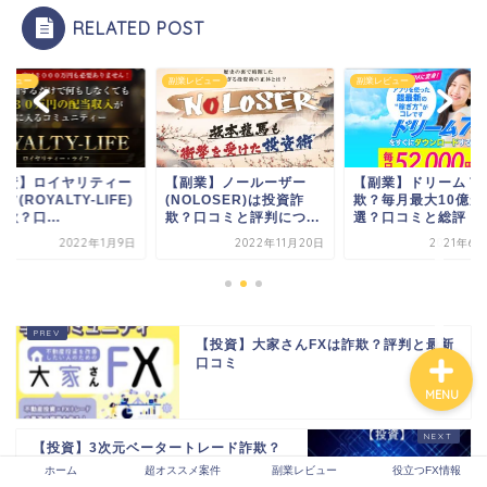
RELATED POST
副業レビュー
副業レビュー
副業レビュー
ホーム
超オススメ案件
【副業】ノールーザー
【副業】ドリーム７は詐
【投資】ロイヤ
(NOLOSER)は投資詐
欺？毎月最大10億が当
ライフ(ROYALTY
副業レビュー
欺？口コミと評判につ...
選？口コミと総評
は詐欺？口...
2022年11月20日
2021年6月29日
20
役立つFX情報
【投資】大家さんFXは詐欺？評判と最新
口コミ
MENU
【投資】3次元ベータートレード詐欺？
評判と最新口コミ
ホーム
超オススメ案件
副業レビュー
役立つFX情報