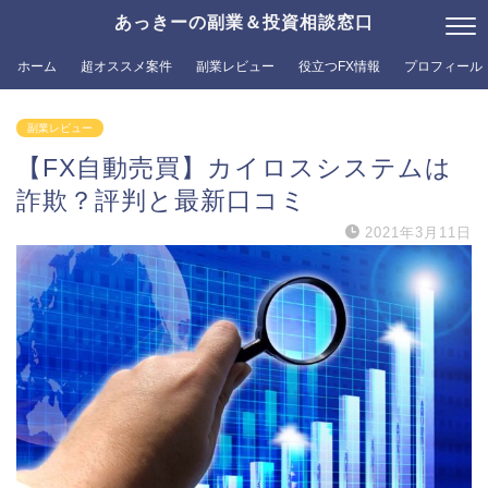
あっきーの副業＆投資相談窓口
ホーム
超オススメ案件
副業レビュー
役立つFX情報
プロフィール
副業レビュー
【FX自動売買】カイロスシステムは
詐欺？評判と最新口コミ
2021年3月11日