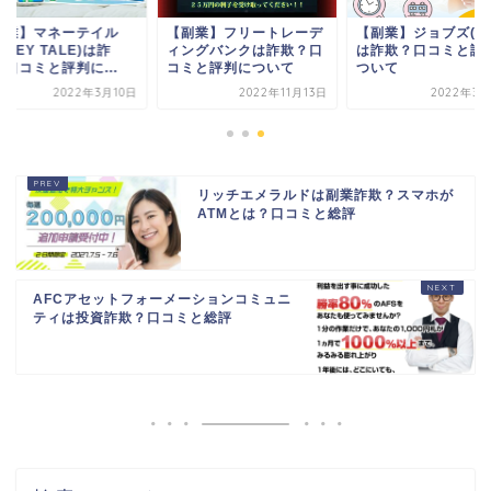
副業】マネーテイル
【副業】フリートレーデ
【副業】ジョブズ(job
ONEY TALE)は詐
ィングバンクは詐欺？口
は詐欺？口コミと評
口コミと評判に...
コミと評判について
ついて
2022年3月10日
2022年11月13日
2022年3月
リッチエメラルドは副業詐欺？スマホが
ATMとは？口コミと総評
AFCアセットフォーメーションコミュニ
ティは投資詐欺？口コミと総評