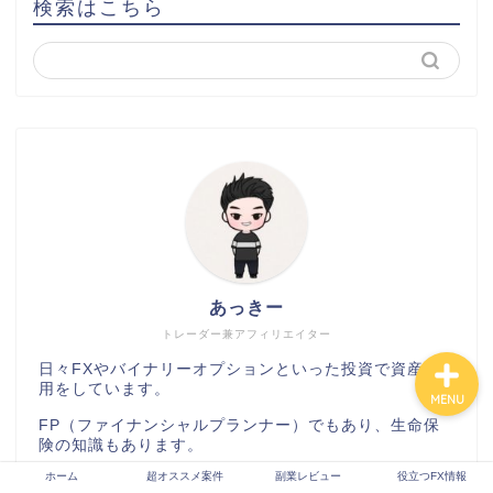
検索はこちら
ホーム
超オススメ案件
副業レビュー
役立つFX情報
あっきー
トレーダー兼アフィリエイター
日々FXやバイナリーオプションといった投資で資産運
用をしています。
MENU
FP（ファイナンシャルプランナー）でもあり、生命保
険の知識もあります。
ホーム
超オススメ案件
副業レビュー
役立つFX情報
そんな私は、お金がどれほど大事かをしっかりと分かっ