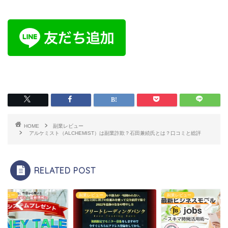
HOME
副業レビュー
アルケミスト（ALCHEMIST）は副業詐欺？石田兼続氏とは？口コミと総評
RELATED POST
レビュー
副業レビュー
副業レビュー