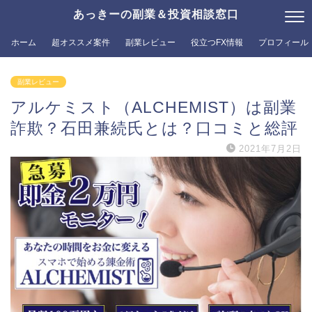
あっきーの副業＆投資相談窓口
ホーム
超オススメ案件
副業レビュー
役立つFX情報
プロフィール
副業レビュー
アルケミスト（ALCHEMIST）は副業
詐欺？石田兼続氏とは？口コミと総評
2021年7月2日