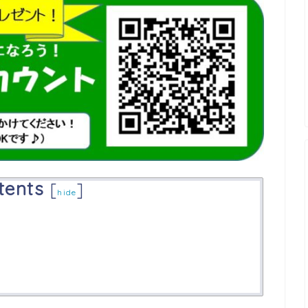
tents
[
]
hide