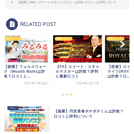
【副業】SMS（スマートマネーシステム）は詐欺？口コミと評判について
RELATED POST
レビュー
副業レビュー
副業レビュー
副業】ウェルスウォー
【FX】エリート・スキャ
【投資】ロイヤリテ
Wealth Walk)は詐
ルマスターは詐欺？評判
ライフ(ROYALTY-LI
口コミと...
と最新口コミ
は詐欺？口...
2021年11月16日
2021年2月27日
2022年1
【副業】円安長者ポチポチくんは詐欺？
口コミと評判について