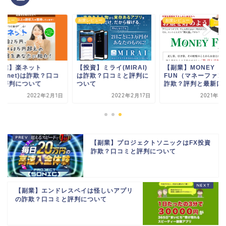
レビュー
副業レビュー
副業レビュー
副業】楽ネット
【投資】ミライ(MIRAI)
【副業】MONEY
akunet)は詐欺？口コ
は詐欺？口コミと評判に
FUN（マネーファン
と評判について
ついて
詐欺？評判と最新口
2022年2月1日
2022年2月17日
2021年4
【副業】プロジェクトソニックはFX投資
詐欺？口コミと評判について
【副業】エンドレスペイは怪しいアプリ
の詐欺？口コミと評判について