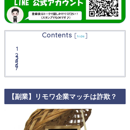
Contents
[
]
hide
【副業】リモワ企業マッチは詐欺？