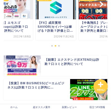
ホーム
副業】エモスゴ
【FX】成田寛明
【中島翔氏】ブレイ
mosugo)は詐欺？口
SAVIOR(セイバー)は稼
ループロジェクトは
ミと評判について
げる？詐欺？評価と口...
欺？評判と最新口コ
超オススメ案件
2022年1月8日
2020年11月24日
2021年3
副業レビュー
【副業】エクステンド(EXTEND)は詐
役立つFX情報
欺？口コミと評判について
【投資】BM BUSINESS(ビーエムビジ
ネス)は詐欺？口コミと評判に...
MENU
ホーム
超オススメ案件
副業レビュー
役立つFX情報