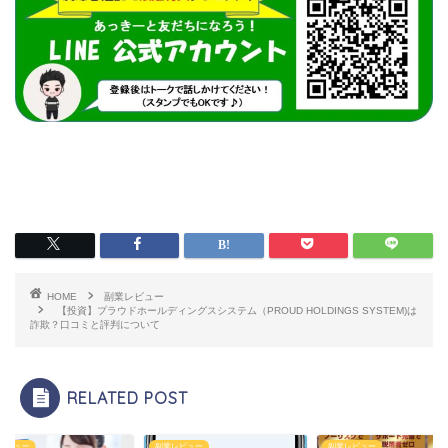
HOME
副業レビュー
【投資】プラウドホールディングスシステム（PROUD HOLDINGS SYSTEM)は
詐欺？口コミと評判について
RELATED POST
レビュー
副業レビュー
副業レビュー