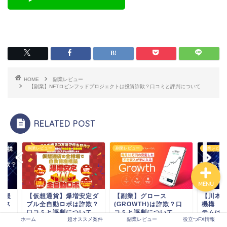
ホーム
超オススメ案件
HOME
副業レビュー
【副業】NFTロビンフッドプロジェクトは投資詐欺？口コミと評判について
副業レビュー
RELATED POST
役立つFX情報
レビュー
副業レビュー
副業レビュー
MENU
仮想通貨】爆増安定ダ
【副業】グロース
【川本真義氏】生活
ル全自動ロボは詐欺？
(GROWTH)は詐欺？口
機構 自動現金倍増
コミと評判について
コミと評判について
テムは詐欺？評判と
ホーム
超オススメ案件
副業レビュー
役立つFX情報
新...
2022年6月21日
2023年1月24日