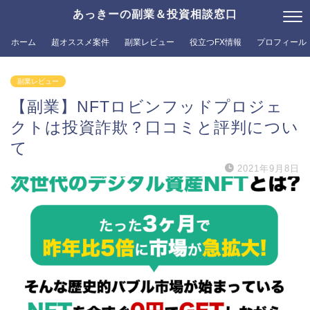
あっきーの副業＆投資相談窓口
ホーム
超オススメ案件
副業レビュー
役立つFX情報
プロフィール
副業レビュー
【副業】NFTロビンフッドプロジェ
クトは投資詐欺？口コミと評判につい
て
2021年9月8日