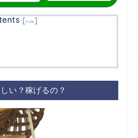
tents
[
]
hide
怪しい？稼げるの？