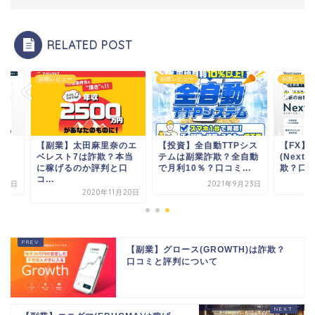
RELATED POST
レビュー
副業レビュー
副業レビュー
副業】太田麻里奈のエ
【投資】全自動TTPシス
【FX】ネクストリガ
レスト7は詐欺？本当
テムは副業詐欺？全自動
(Nextrigger)は投
稼げるのか評判と口
で月利10％？口コミ...
欺？口コミと...
.
2021年9月23日
2022年1
2020年11月20日
【副業】グロース(GROWTH)は詐欺？
口コミと評判について