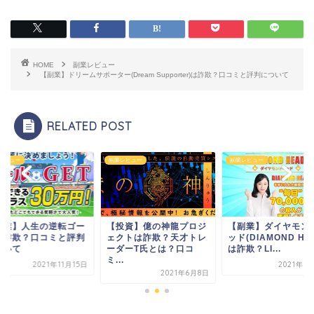
HOME
副業レビュー
【副業】ドリームサポーター(Dream Supporter)は詐欺？口コミと評判について
RELATED POST
レビュー
副業レビュー
副業レビュー
投資】億の神龍プロジ
【副業】ダイヤモンドヘ
【副業】人生の逆転
クトは詐欺？天才トレ
ッド(DIAMOND HEAD)
ルは詐欺？口コミと
ダーT氏とは？口コ
は詐欺？LI...
について
.
2021年8月17日
2021年11
2021年6月8日