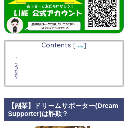
Contents
[
]
hide
【副業】ドリームサポーター(Dream
Supporter)は詐欺？