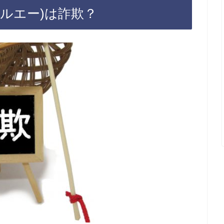
ールエー)は詐欺？