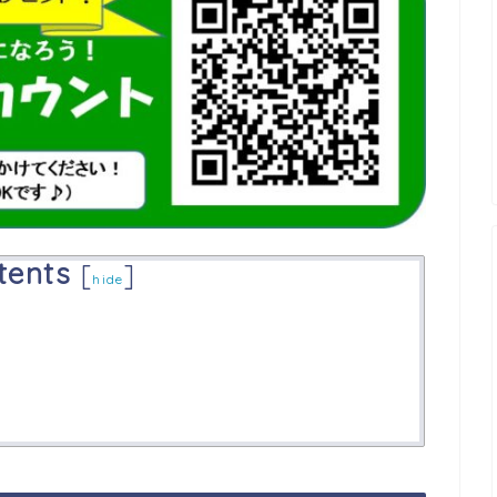
tents
[
]
hide