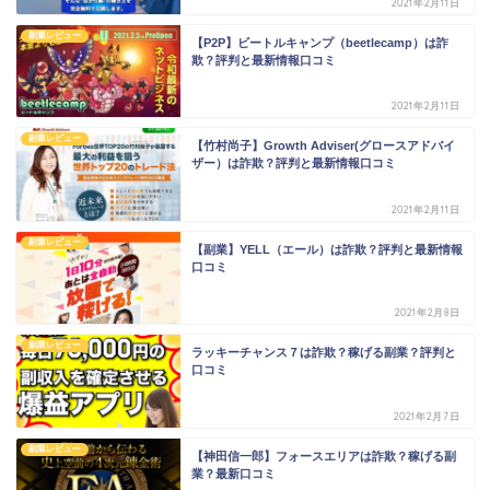
2021年2月11日
副業レビュー
【P2P】ビートルキャンプ（beetlecamp）は詐
欺？評判と最新情報口コミ
2021年2月11日
副業レビュー
【竹村尚子】Growth Adviser(グロースアドバイ
ザー）は詐欺？評判と最新情報口コミ
2021年2月11日
副業レビュー
【副業】YELL（エール）は詐欺？評判と最新情報
口コミ
2021年2月8日
副業レビュー
ラッキーチャンス７は詐欺？稼げる副業？評判と
口コミ
2021年2月7日
副業レビュー
【神田信一郎】フォースエリアは詐欺？稼げる副
業？最新口コミ