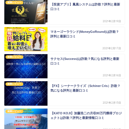
副業レビュー
【投資アプリ】鳳凰システムは詐欺？評判と最新
口コミ
2021年2月19日
副業レビュー
マネーゴーラウンド(MoneyGoRound)は詐欺？
評判と最新口コミ
2021年2月17日
副業レビュー
サクセス(Success)は詐欺？気になる評判と最新
口コミ
2021年2月16日
副業レビュー
【FX】シーナークライズ（Schiner Cris）詐欺？
気になる評判と最新口コミ
2021年2月13日
副業レビュー
【KATO KOJI】加藤浩二の月収80万円獲得プロジ
ェクトは詐欺？評判と最新情報口コミ