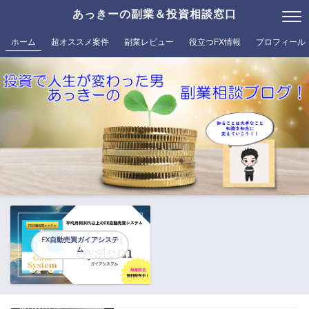
あっきーの副業＆投資相談窓口
ホーム
超オススメ案件
副業レビュー
役立つFX情報
プロフィール
FX自動売買ガイアシステ
ム