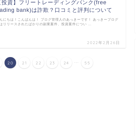
【投資】フリートレーディングバンク(free
trading bank)は詐欺？口コミと評判について
んにちは！こんばんは！ ブログ管理人のあっきーです！ あっきーブログ
はリリースされたばかりの副業案件、投資案件につい …
2022年2月26日
...
20
21
22
23
24
55