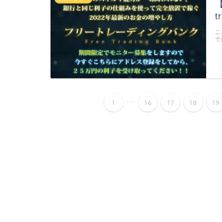
こ
で
...
1
16
17
18
19